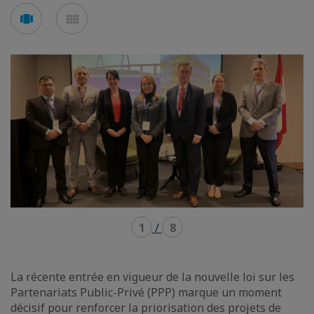
Voir
Voir
en
en
mode
mode
carousel
mosaïque
1
/
8
La récente entrée en vigueur de la nouvelle loi sur les
Partenariats Public-Privé (PPP) marque un moment
décisif pour renforcer la priorisation des projets de