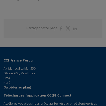
Partager
Partager
Partager
Partager cette page
sur
sur
sur
Facebook
Twitter
Linkedin
CCI France Pérou
Av. Mariscal La Mar 550
Oficina 608, Miraflores
Lima
Perú
(Accéder au plan)
Téléchargez l’application CCIFI Connect
Accélérez votre business grâce au 1er réseau privé d'entreprises