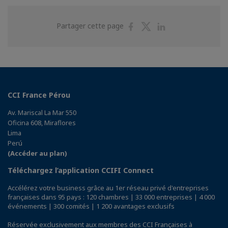
Partager
Partager
Partager
Partager cette page
sur
sur
sur
Facebook
Twitter
Linkedin
CCI France Pérou
Av. Mariscal La Mar 550
Oficina 608, Miraflores
Lima
Perú
(Accéder au plan)
Téléchargez l’application CCIFI Connect
Accélérez votre business grâce au 1er réseau privé d'entreprises
françaises dans 95 pays : 120 chambres | 33 000 entreprises | 4 000
événements | 300 comités | 1 200 avantages exclusifs
Réservée exclusivement aux membres des CCI Françaises à