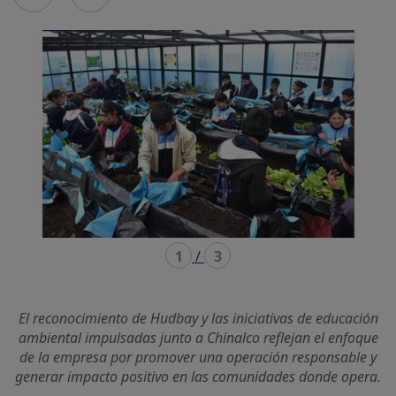
en
en
mode
mode
carousel
mosaïque
1
/
3
El reconocimiento de Hudbay y las iniciativas de educación
ambiental impulsadas junto a Chinalco reflejan el enfoque
de la empresa por promover una operación responsable y
generar impacto positivo en las comunidades donde opera.