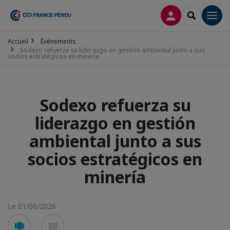
CONNEXION
RECHERCH
Men
Accueil
Évènements
Sodexo refuerza su liderazgo en gestión ambiental junto a sus
socios estratégicos en minería
Sodexo refuerza su
liderazgo en gestión
ambiental junto a sus
socios estratégicos en
minería
Le 01/06/2026
Voir
Voir