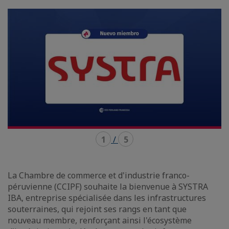
mode
mode
carousel
mosaïque
1
/
5
La Chambre de commerce et d'industrie franco-
péruvienne (CCIPF) souhaite la bienvenue à SYSTRA
IBA, entreprise spécialisée dans les infrastructures
souterraines, qui rejoint ses rangs en tant que
nouveau membre, renforçant ainsi l'écosystème