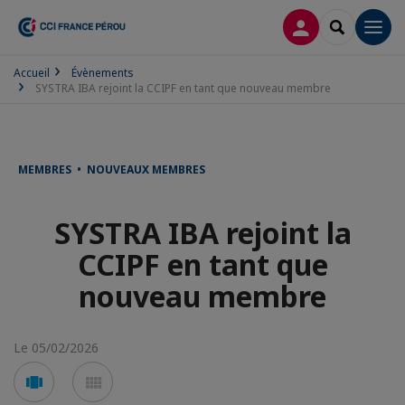
CONNEXION
RECHERCH
Men
Accueil
Évènements
SYSTRA IBA rejoint la CCIPF en tant que nouveau membre
MEMBRES • NOUVEAUX MEMBRES
SYSTRA IBA rejoint la
CCIPF en tant que
nouveau membre
Le 05/02/2026
Voir
Voir
en
en