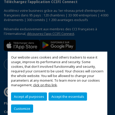
Téléchargez l’application CCIFI Connect
Accélérez votre business grâce au 1er réseau privé d'entreprises
françaises dans 95 pays : 120 chambres | 33 000 entreprises | 4 000
événements | 300 comités | 1 200 avantages exclusifs
Réservée exclusivement aux membres des CCI Françaises à
l'International,
découvrez l'app CCIFI Connect
.
Our website uses cookies and others trackers to ease it
usage, improve its performance and security. Some
cookies, that don't involved functionnality and security,
required your consent to be used. Your choices will concern
the whole website. You will be allowed to change your
parameters at any moment. To learn more on our cookies
management,
click on this link
.
Accept all purposes
Accept the essentials
Plan du site
Politique de confidentialité
Customize
Configurer vos préférences cookies