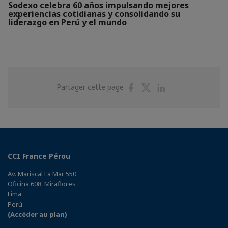
Sodexo celebra 60 años impulsando mejores
experiencias cotidianas y consolidando su
liderazgo en Perú y el mundo
Partager
Partager
Partager
Partager cette page
sur
sur
sur
Facebook
Twitter
Linkedin
CCI France Pérou
Av. Mariscal La Mar 550
Oficina 608, Miraflores
Lima
Perú
(Accéder au plan)