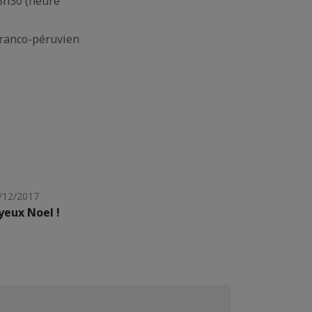
15h30 (heure
franco-péruvien
/12/2017
yeux Noel !