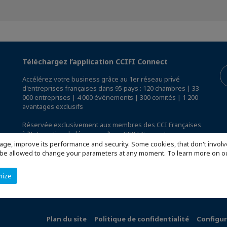
Téléchargez l’application CCIFI Connect
Accélérez votre business grâce au 1er réseau privé
d'entreprises françaises dans 95 pays : 120 chambres | 33
000 entreprises | 4 000 événements | 300 comités | 1 200
avantages exclusifs
Réservée exclusivement aux membres des CCI Françaises
à l'International,
découvrez l'app CCIFI Connect
.
age, improve its performance and security. Some cookies, that don't involv
ill be allowed to change your parameters at any moment. To learn more on
mize
Plan du site
Politique de confidentialité
Configur