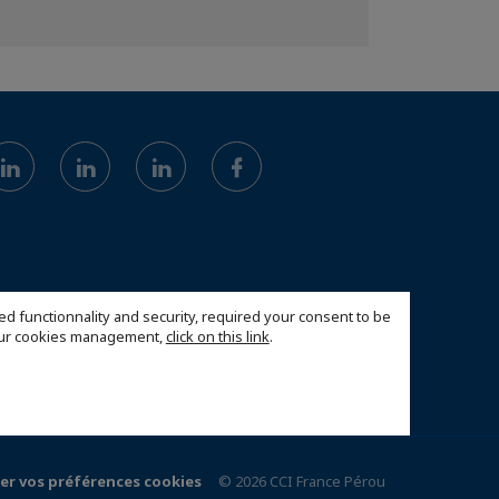
ed functionnality and security, required your consent to be
 our cookies management,
click on this link
.
er vos préférences cookies
© 2026 CCI France Pérou