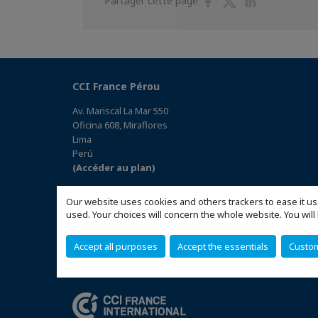
Partager cette page
sur
sur
sur
Facebook
Twitter
Linkedin
CCI France Pérou
Av. Mariscal La Mar 550
Oficina 608, Miraflores
Lima
Perú
(Accéder au plan)
Our website uses cookies and others trackers to ease it us
used. Your choices will concern the whole website. You w
Accept all purposes
Accept the essentials
Custo