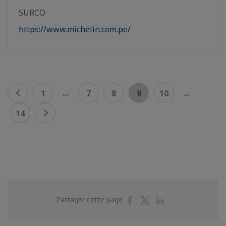
SURCO
https://www.michelin.com.pe/
...
...
1
7
8
9
10
14
Partager
Partager
Partager
Partager cette page
sur
sur
sur
Facebook
Twitter
Linkedin