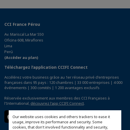
CCI France Pérou
Av. Mariscal La Mar 550
Oficina 608, Miraflores
Lima
Perú
(Accéder au plan)
Téléchargez l’application CCIFI Connect
Accélérez votre business grâce au 1er réseau privé d'entreprises
françaises dans 95 pays : 120 chambres | 33 000 entreprises | 4 000
événements | 300 comités | 1 200 avantages exclusifs
Réservée exclusivement aux membres des CCI Françaises à
l'International,
découvrez l'app CCIFI Connect
.
Our website uses cookies and others trackers to ease it
usage, improve its performance and security. Some
cookies, that don't involved functionnality and security,