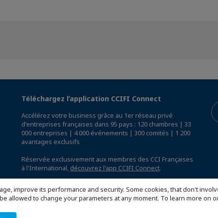
Téléchargez l’application CCIFI Connect
Accélérez votre business grâce au 1er réseau privé
d'entreprises françaises dans 95 pays : 120 chambres | 33
000 entreprises | 4 000 événements | 300 comités | 1 200
avantages exclusifs
Réservée exclusivement aux membres des CCI Françaises
à l'International,
découvrez l'app CCIFI Connect
.
age, improve its performance and security. Some cookies, that don't involv
ill be allowed to change your parameters at any moment. To learn more on