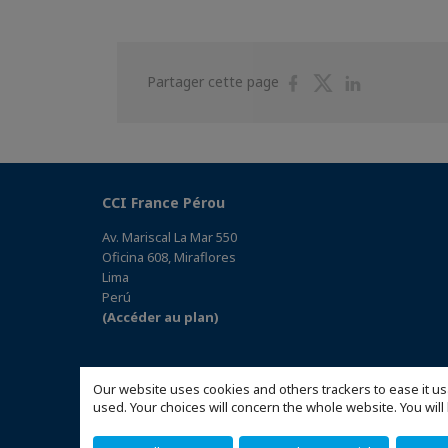
Partager
Partager
Partager
Partager cette page
sur
sur
sur
Facebook
Twitter
Linkedin
CCI France Pérou
Av. Mariscal La Mar 550
Oficina 608, Miraflores
Lima
Perú
(Accéder au plan)
Our website uses cookies and others trackers to ease it us
used. Your choices will concern the whole website. You w