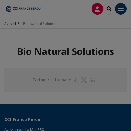
CONNEXION
RECHERCH
Men
Accueil
Bio Natural Solutions
Bio Natural Solutions
Partager
Partager
Partager
Partager cette page
sur
sur
sur
Facebook
Twitter
Linkedin
CCI France Pérou
Av. Mariscal La Mar 550