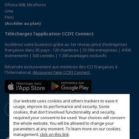
Oficina 608, Miraflores
Lima
Perú
(Accéder au plan)
Téléchargez l’application CCIFI Connect
Accélérez votre business grâce au 1er réseau privé d'entreprises
françaises dans 95 pays : 120 chambres | 33 000 entreprises | 4 000
événements | 300 comités | 1 200 avantages exclusifs
Réservée exclusivement aux membres des CCI Françaises à
l'International,
découvrez l'app CCIFI Connect
.
Our website uses cookies and others trackers to ease it
usage, improve its performance and security. Some
cookies, that don't involved functionnality and security,
required your consent to be used. Your choices will concern
the whole website. You will be allowed to change your
parameters at any moment. To learn more on our cookies
management,
click on this link
.