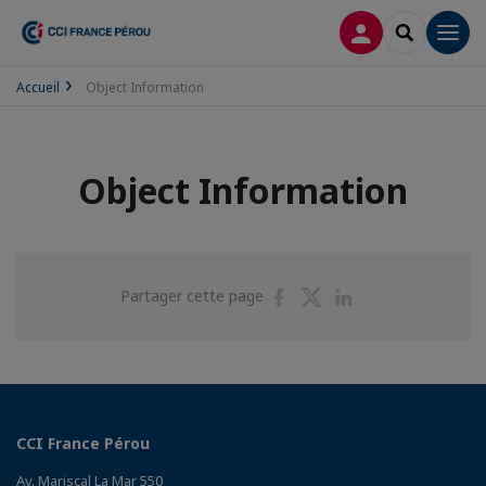
CONNEXION
RECHERCH
Men
Accueil
Object Information
Object Information
Partager
Partager
Partager
Partager cette page
sur
sur
sur
Facebook
Twitter
Linkedin
CCI France Pérou
Av. Mariscal La Mar 550