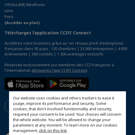
Oficina 608, Miraflores
Lima
Perú
(Accéder au plan)
Téléchargez l’application CCIFI Connect
Accélérez votre business grâce au 1er réseau privé d'entreprises
françaises dans 95 pays : 120 chambres | 33 000 entreprises | 4 000
événements | 300 comités | 1 200 avantages exclusifs
Réservée exclusivement aux membres des CCI Françaises à
l'International,
découvrez l'app CCIFI Connect
.
Our website uses cookies and others trackers to ease it
usage, improve its performance and security. Some
cookies, that don't involved functionnality and security,
required your consent to be used. Your choices will concern
the whole website. You will be allowed to change your
parameters at any moment. To learn more on our cookies
management,
click on this link
.