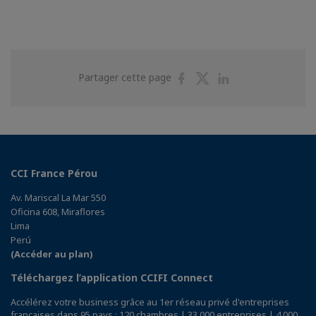
Partager
Partager
Partager
Partager cette page
sur
sur
sur
Facebook
Twitter
Linkedin
CCI France Pérou
Av. Mariscal La Mar 550
Oficina 608, Miraflores
Lima
Perú
(Accéder au plan)
Téléchargez l’application CCIFI Connect
Accélérez votre business grâce au 1er réseau privé d'entreprises
françaises dans 95 pays : 120 chambres | 33 000 entreprises | 4 000