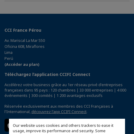
Facebook
Twitter
Linkedin
CCI France Pérou
Av. Mariscal La Mar 550
Oficina 608, Miraflores
Lima
Perú
(Accéder au plan)
Téléchargez l’application CCIFI Connect
Accélérez votre business grâce au 1er réseau privé d'entreprises
françaises dans 95 pays : 120 chambres | 33 000 entreprises | 4 000
événements | 300 comités | 1 200 avantages exclusifs
Réservée exclusivement aux membres des CCI Françaises à
l'International,
découvrez l'app CCIFI Connect
.
Our website uses cookies and others trackers to ease it
usage, improve its performance and security. Some