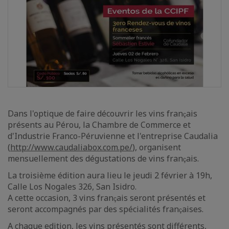
Dans l'optique de faire découvrir les vins fran
ais
ç
présents au Pérou, la Chambre de Commerce et
d'Industrie Franco-Péruvienne et l'entreprise Caudalia
(
http://www.caudaliabox.com.pe/
), organisent
mensuellement des dégustations de vins fran
ais.
ç
La troisième édition aura lieu le jeudi 2 février à 19h,
Calle Los Nogales 326, San Isidro.
A cette occasion, 3 vins fran
ais seront présentés et
ç
seront accompagnés par des spécialités fran
aises.
ç
A chaque edition, les vins présentés sont différents,