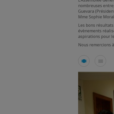
L’Assemblée Généra
nombreuses entrep
Guevara (Président
Mme Sophie Morale
Les bons résultats
évènements réalisé
aspirations pour le
Nous remercions à 
Voir
Voir
en
en
mode
mod
carousel
mos