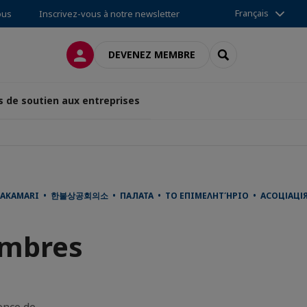
Français
ous
Inscrivez-vous à notre newsletter
CONNEXION
RECHERCHER
DEVENEZ MEMBRE
s de soutien aux entreprises
PAKAMARI • 한불상공회의소 • ПАЛАТА • ΤΟ ΕΠΙΜΕΛΗΤΉΡΙΟ • АСОЦІАЦІЯ •
embres