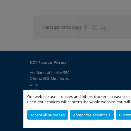
Partager
Partager
Partager
Partager cette page
sur
sur
sur
Facebook
Twitter
Linkedin
CCI France Pérou
Av. Mariscal La Mar 550
Oficina 608, Miraflores
Lima
Perú
(Accéder au plan)
Our website uses cookies and others trackers to ease it us
used. Your choices will concern the whole website. You w
Accept all purposes
Accept the essentials
Custo