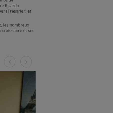
ence de
re Ricardo
er (Trésorier) et
et, les nombreux
a croissance et ses
Previous
Next