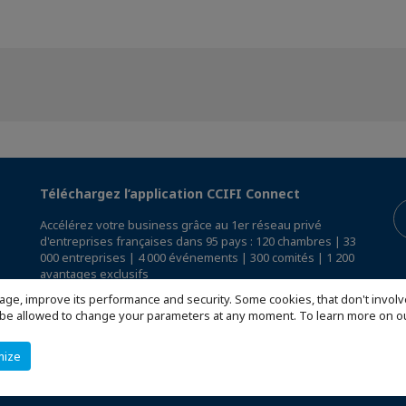
Téléchargez l’application CCIFI Connect
Accélérez votre business grâce au 1er réseau privé
d'entreprises françaises dans 95 pays : 120 chambres | 33
000 entreprises | 4 000 événements | 300 comités | 1 200
avantages exclusifs
age, improve its performance and security. Some cookies, that don't involv
Réservée exclusivement aux membres des CCI Françaises
ill be allowed to change your parameters at any moment. To learn more on
à l'International,
découvrez l'app CCIFI Connect
.
mize