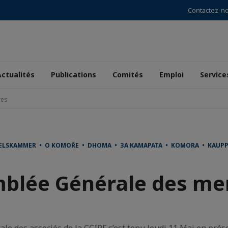
Contactez-n
Actualités
Publications
Comités
Emploi
Service
res
ELSKAMMER • O KOMOŘE • DHOMA • ЗА КАМАРАТА • KOMORA • KAUP
blée Générale des m