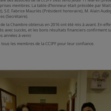
le des associés de la CCIPF s’est tenu Jeudi 11 Mai en prés
rises membres. La table d’honneur était présidée par Mait
), S.E. Fabrice Mauriès (Président honoraire), M. Alain Audoy
s (Secrétaire).
 de la Chambre obtenus en 2016 ont été mis à avant. En eff
s avec succès, et les bons résultats financiers confirment s
s années à venir.
tous les membres de la CCIPF pour leur confiance.
e
aïque