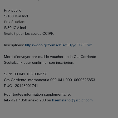
Prix public
S/100 IGV Incl.
Prix étudiant
S/30 IGV Incl.
Gratuit pour les socios CCIPF.
Inscriptions:
https://goo.gl/forms/19sg9BjlygFC8F7o2
Merci d'envoyer par mail le voucher de la Cta Corriente
Scotiabank pour confirmer son inscriprion:
S/ N° 00 041 106 0062 58
Cta Corriente interbancaria 009-041-00010600625853
RUC : 20148001741
Pour toutes information supplémentaire:
tel.- 421 4050 anexo 200 ou
hseminario(@)ccipf.com