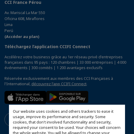
CCI France Pérou
Av. Mariscal La Mar 550
Oficina 608, Miraflores
Lima
Perú
(Accéder au plan)
Téléchargez l’application CCIFI Connect
Accélérez votre business grâce au 1er réseau privé d'entreprises
françaises dans 95 pays : 120 chambres | 33 000 entreprises | 4 000
événements | 300 comités | 1 200 avantages exclusifs
Réservée exclusivement aux membres des CCI Françaises à
l'International,
découvrez l'app CCIFI Connect
.
Our website uses cookies and others trackers to ease it
usage, improve its performance and security. Some
cookies, that don't involved functionnality and security,
required your consent to be used. Your choices will concern
the whole website. You will be allowed to change your