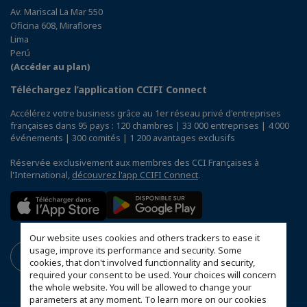
Av. Mariscal La Mar 550
Oficina 608, Miraflores
Lima
Perú
(Accéder au plan)
Téléchargez l’application CCIFI Connect
Accélérez votre business grâce au 1er réseau privé d'entreprises
françaises dans 95 pays : 120 chambres | 33 000 entreprises | 4 000
événements | 300 comités | 1 200 avantages exclusifs
Réservée exclusivement aux membres des CCI Françaises à
l'International,
découvrez l'app CCIFI Connect
.
Our website uses cookies and others trackers to ease it
usage, improve its performance and security. Some
cookies, that don't involved functionnality and security,
required your consent to be used. Your choices will concern
the whole website. You will be allowed to change your
parameters at any moment. To learn more on our cookies