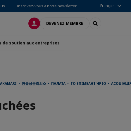
Français
ous
Inscrivez-vous à notre newsletter
CONNEXION
RECHERCHER
DEVENEZ MEMBRE
s de soutien aux entreprises
PAKAMARI • 한불상공회의소 • ПАЛАТА • ΤΟ ΕΠΙΜΕΛΗΤΉΡΙΟ • АСОЦІАЦІЯ •
uchées