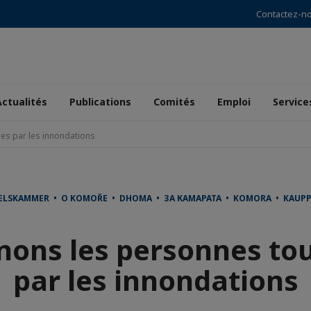
Contactez-n
Actualités
Publications
Comités
Emploi
Service
es par les innondations
ELSKAMMER • O KOMOŘE • DHOMA • ЗА КАМАРАТА • KOMORA • KAUP
nons les personnes to
par les innondations