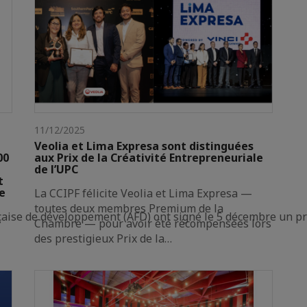
11/12/2025
Veolia et Lima Expresa sont distinguées
00
aux Prix de la Créativité Entrepreneuriale
de l’UPC
t
e
La CCIPF félicite Veolia et Lima Expresa —
toutes deux membres Premium de la
aise de développement (AFD) ont signé le 5 décembre un pr
Chambre — pour avoir été récompensées lors
des prestigieux Prix de la…